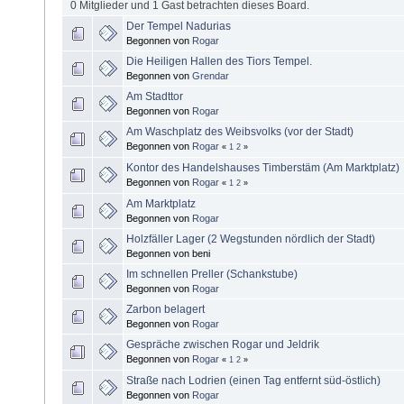
0 Mitglieder und 1 Gast betrachten dieses Board.
Der Tempel Nadurias
Begonnen von
Rogar
Die Heiligen Hallen des Tiors Tempel.
Begonnen von
Grendar
Am Stadttor
Begonnen von
Rogar
Am Waschplatz des Weibsvolks (vor der Stadt)
Begonnen von
Rogar
«
1
2
»
Kontor des Handelshauses Timberstäm (Am Marktplatz)
Begonnen von
Rogar
«
1
2
»
Am Marktplatz
Begonnen von
Rogar
Holzfäller Lager (2 Wegstunden nördlich der Stadt)
Begonnen von beni
Im schnellen Preller (Schankstube)
Begonnen von
Rogar
Zarbon belagert
Begonnen von
Rogar
Gespräche zwischen Rogar und Jeldrik
Begonnen von
Rogar
«
1
2
»
Straße nach Lodrien (einen Tag entfernt süd-östlich)
Begonnen von
Rogar