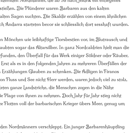
ündernden Nordmänner, die ab 98 nach Jeldrik ein entlegenes
stießen. Die Plünderer waren Barbaren aus den kalten
alten Sagen suchten. Die Skaldir erzählen von einem ähnlichen
h Andarra starteten bevor sie schliesslich dort sesshaft wurden.
Mönchen wie leibhaftige Tiorsbestien vor, im Blutrausch und
 raubten sogar das Altarsilber. In ganz Nordcaldrien hielt man die
rfunden, den Überfall für das Werk einiger Söldner oder Räuber,
Erst als es in den folgenden Jahren zu mehreren Überfällen der
 Erzählungen Glauben zu schenken. Die Adligen in Firanos
n Fluss und See nicht Herr werden, waren jedoch viel zu stolz,
deten ganze Landstriche, die Menschen zogen in die Nähe
ie Plage von ihnen zu nehmen. Doch Jahr für Jahr stieg nicht
 Flotten voll der barbarischen Krieger übers Meer, genug um
 den Nordmännern verschleppt. Ein junger Barbarenhäuptling