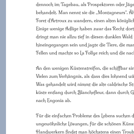
dennoch im Tagebau, als Prospektoren oder Jäge
behandelt. Man nennt sie die „Montagneurs“. Äh
Foret d’Artroux zu wandern, einen alten königli
Einige wenige Adlige haben zwar das Recht dort
dringt man nie allzu tief in diesen dunklen Wald vo
hineingegangen sein und jagte die Tiere, die ma
Fellen und machte so La Follye reich und die na
An den wenigen Küstenstreifen, die schiffbar si
Vielen zum Verhängnis, als dass dies lohnend wä
Was gehandelt wird nimmt die alte caldrische Stra
küste entlang durch Blanchefleur, dann durch
nach Engonia ab.
Für die einfachen Probleme des Lebens suchen
ungewöhnliche Lösungen, für die schönen Künst
Handwerkern findet man höchstens einen Troub