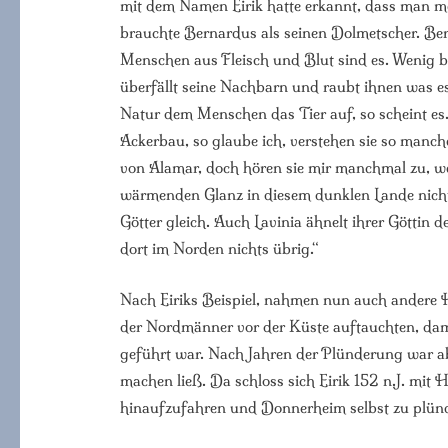
mit dem Namen Eirik hatte erkannt, dass man m
brauchte Bernardus als seinen Dolmetscher. Ber
Menschen aus Fleisch und Blut sind es. Wenig be
überfällt seine Nachbarn und raubt ihnen was e
Natur dem Menschen das Tier auf, so scheint es
Ackerbau, so glaube ich, verstehen sie so manch
von Alamar, doch hören sie mir manchmal zu, we
wärmenden Glanz in diesem dunklen Lande nicht 
Götter gleich. Auch Lavinia ähnelt ihrer Göttin 
dort im Norden nichts übrig.“
Nach Eiriks Beispiel, nahmen nun auch andere Hä
der Nordmänner vor der Küste auftauchten, damit
geführt war. Nach Jahren der Plünderung war a
machen ließ. Da schloss sich Eirik 152 n.J. mit
hinaufzufahren und Donnerheim selbst zu plün