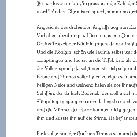
Bernardus schreibt: „So gross war die Zahl der 
ward.“ Andere Chronisten sprechen nur von drei
Angesichts des drohenden Angriffs zog nun Kö
Vorhaben abzubringen. Hieronimus von Donnerhe
Ort ins Festzelt der Königin traten, da war inm
Und die Königin, schön wie Lavinia selbst war d
Häuptlingen und lud sie an die Tafel. Und als d
des Volkes sprach da schämten sie sich sehr und 
Krone und Firanos sollte ihnen zu eigen sein un
heiligen Nelor und weinend fielen sie vor ihr au
Schiffen, der da hieß Roderick, der wollte sich 
Häuptlinge gegangen waren da begab er sich zum
und die Männer der Garde konnten nicht gegen ih
ihm und küsste ihn auf die Stirne. Da lief er wei
Eirik sollte nun der Graf von Firanos sein und 