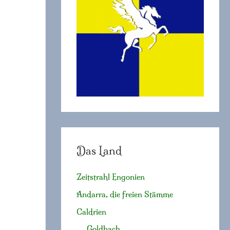
c
h
:
Das Land
Zeitstrahl Engonien
Andarra, die freien Stämme
Caldrien
Goldbach