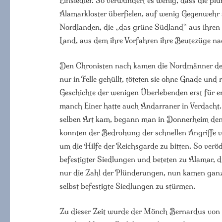
Einsiedler. So verwundert es wenig, dass die pl
Alamarkloster überfielen, auf wenig Gegenwehr 
Nordlanden, die „das grüne Südland“ aus ihren 
Land, aus dem ihre Vorfahren ihre Beutezüge nac
Den Chronisten nach kamen die Nordmänner den 
nur in Felle gehüllt, töteten sie ohne Gnade und
Geschichte der wenigen Überlebenden erst für e
manch Einer hatte auch Andarraner in Verdacht. 
selben Art kam, begann man in Donnerheim den
konnten der Bedrohung der schnellen Angriffe vo
um die Hilfe der Reichsgarde zu bitten. So verö
befestigter Siedlungen und beteten zu Alamar, d
nur die Zahl der Plünderungen, nun kamen ganze
selbst befestigte Siedlungen zu stürmen.
Zu dieser Zeit wurde der Mönch Bernardus von