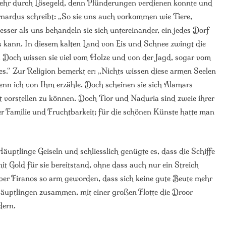
ehr durch Lösegeld, denn Plünderungen verdienen konnte und
nardus schreibt: „So sie uns auch vorkommen wie Tiere,
sser als uns behandeln sie sich untereinander, ein jedes Dorf
s kann. In diesem kalten Land von Eis und Schnee zwingt die
. Doch wissen sie viel vom Holze und von der Jagd, sogar vom
es.“ Zur Religion bemerkt er: „Nichts wissen diese armen Seelen
nn ich von Ihm erzähle. Doch scheinen sie sich Alamars
vorstellen zu können. Doch Tior und Naduria sind zweie ihrer
der Familie und Fruchtbarkeit; für die schönen Künste hatte man
uptlinge Geiseln und schliesslich genügte es, dass die Schiffe
 Gold für sie bereitstand, ohne dass auch nur ein Streich
ber Firanos so arm geworden, dass sich keine gute Beute mehr
 Häuptlingen zusammen, mit einer großen Flotte die Droor
dern.