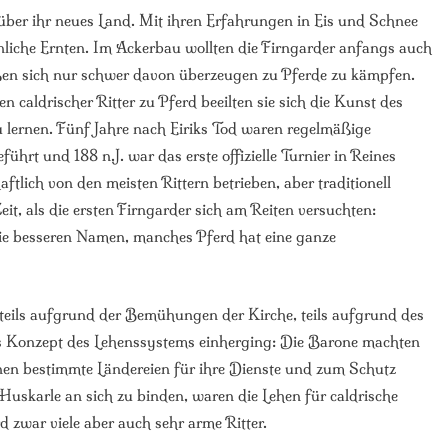
 über ihr neues Land. Mit ihren Erfahrungen in Eis und Schnee
unliche Ernten. Im Ackerbau wollten die Firngarder anfangs auch
eßen sich nur schwer davon überzeugen zu Pferde zu kämpfen.
aldrischer Ritter zu Pferd beeilten sie sich die Kunst des
 lernen. Fünf Jahre nach Eiriks Tod waren regelmäßige
hrt und 188 n.J. war das erste offizielle Turnier in Reines
ftlich von den meisten Rittern betrieben, aber traditionell
t, als die ersten Firngarder sich am Reiten versuchten:
die besseren Namen, manches Pferd hat eine ganze
 teils aufgrund der Bemühungen der Kirche, teils aufgrund des
as Konzept des Lehenssystems einherging: Die Barone machten
denen bestimmte Ländereien für ihre Dienste und zum Schutz
Huskarle an sich zu binden, waren die Lehen für caldrische
d zwar viele aber auch sehr arme Ritter.