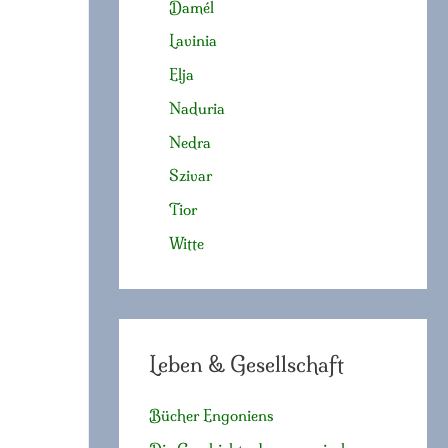
Damél
Lavinia
Elja
Naduria
Nedra
Szivar
Tior
Witte
Leben & Gesellschaft
Bücher Engoniens