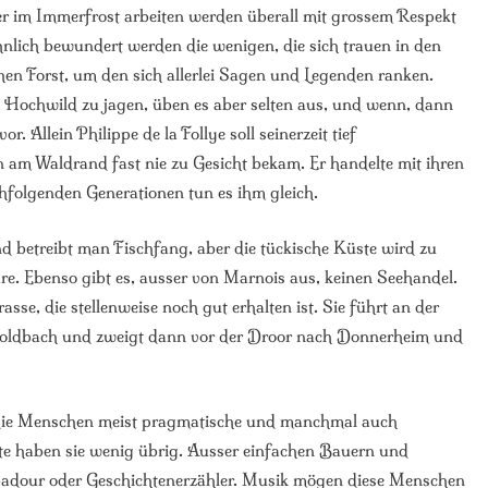
r im Immerfrost arbeiten werden überall mit grossem Respekt
nlich bewundert werden die wenigen, die sich trauen in den
chen Forst, um den sich allerlei Sagen und Legenden ranken.
 Hochwild zu jagen, üben es aber selten aus, und wenn, dann
r. Allein Philippe de la Follye soll seinerzeit tief
n am Waldrand fast nie zu Gesicht bekam. Er handelte mit ihren
chfolgenden Generationen tun es ihm gleich.
nd betreibt man Fischfang, aber die tückische Küste wird zu
re. Ebenso gibt es, ausser von Marnois aus, keinen Seehandel.
sse, die stellenweise noch gut erhalten ist. Sie führt an der
 Goldbach und zweigt dann vor der Droor nach Donnerheim und
 die Menschen meist pragmatische und manchmal auch
e haben sie wenig übrig. Ausser einfachen Bauern und
adour oder Geschichtenerzähler. Musik mögen diese Menschen