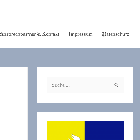
Ansprechpartner & Kontakt
Impressum
Datenschutz
S
u
c
h
e
n
a