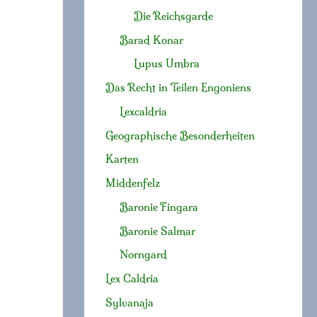
Die Reichsgarde
Barad Konar
Lupus Umbra
Das Recht in Teilen Engoniens
Lexcaldria
Geographische Besonderheiten
Karten
Middenfelz
Baronie Fingara
Baronie Salmar
Norngard
Lex Caldria
Sylvanaja