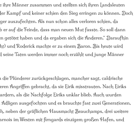
e ihre Männer zusammen und stellten sich ihren Landsleuten
er Kampf und keiner schien den Sieg erringen zu können. Doch
ger auszufechten. Als nun schon alles verloren schien, da
b er auf die Feinde, dass man neuen Mut fasste. So soll dann
n getötet haben und da ergaben sich die Anderen.“ Daraufhin
cht) und Roderick machte er zu einem Baron. Bis heute wird
nd seine Taten werden immer noch erzählt und junge Männer
n die Plünderer zurückgeschlagen, mancher sagt, caldrische
ren Angriffen gebracht, da sie Eirik misstrauten. Nach Eiriks
rdern, als die Nachfolge Eiriks unklar blieb. Auch wurden
 Adligen ausgefochten und es brauchte fast zwei Generationen,
ich, neben der gräflichen Hausmacht Beauchamps, drei weitere
rnois im Westen mit firngards einzigem großen Hafen, und