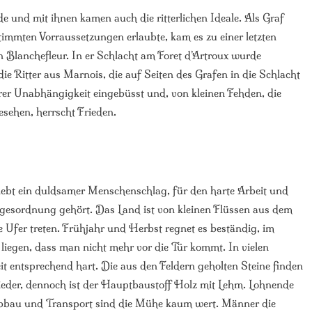
e und mit ihnen kamen auch die ritterlichen Ideale. Als Graf
mmten Vorraussetzungen erlaubte, kam es zu einer letzten
Blanchefleur. In er Schlacht am Foret d’Artroux wurde
e Ritter aus Marnois, die auf Seiten des Grafen in die Schlacht
hrer Unabhängigkeit eingebüsst und, von kleinen Fehden, die
esehen, herrscht Frieden.
 lebt ein duldsamer Menschenschlag, für den harte Arbeit und
gesordnung gehört. Das Land ist von kleinen Flüssen aus dem
 Ufer treten. Frühjahr und Herbst regnet es beständig, im
liegen, dass man nicht mehr vor die Tür kommt. In vielen
it entsprechend hart. Die aus den Feldern geholten Steine finden
ieder, dennoch ist der Hauptbaustoff Holz mit Lehm. Lohnende
 Abbau und Transport sind die Mühe kaum wert. Männer die