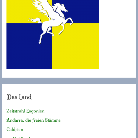
h
:
Das Land
Zeitstrahl Engonien
Andarra, die freien Stämme
Caldrien