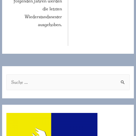
folgenden Jahren werden
die letzten
Wiederstandsnester
ausgehoben.
S
u
c
h
e
n
a
c