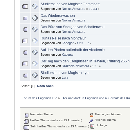
Studierstube von Magister Flammbart
Begonnen von
Noxius Armatura
«
1
2
3
4
»
Das Wiedererwachen
Begonnen von
Noxius Armatura
Das Büro von Snorgad von Schattenwall
Begonnen von
Noxius Armatura
Runas Reise nach Montralur
Begonnen von
Kadegar
«
1
2
3
...
7
»
Auf den Pfaden außerhalb der Akademie
Begonnen von
Kadegar
Der Tag nach den Ereignissen in Travien, Frühling 266 n.
Begonnen von
Drakonia Noximera
«
1
2
3
»
Studierstube von Magistra Lyra
Begonnen von
Lyra
Seiten: [
1
]
Nach oben
Forum des Engonien e.V.
»
Hier und dort: In Engonien und außerhalb des Ka
Normales Thema
Thema geschlossen
Fixiertes Thema
Heißes Thema (mehr als 15 Antworten)
Umfrage
Sehr heißes Thema (mehr als 25 Antworten)