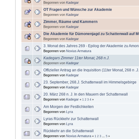
Begonnen von
Kadegar
OT Fragen und Wünsche zur Akademie
Begonnen von
Kadegar
Zimmer, Räume und Kammern
Begonnen von
Kadegar
Die Akademie für Dämonenjagd zu Schattenwall auf M
Begonnen von
Kadegar
3. Monat des Jahres 269 - Epilog der Akademie zu Amo
Begonnen von
Noxius Armatura
Kadegars Zimmer 11ter Monat, 268 n.J.
Begonnen von
Kadegar
Offizieller Antrag an die Inquisition (11ter Monat, 268 n .J.
Begonnen von
Kadegar
23. September, 268.J. Schattenwall im Himmelsgebirge
Begonnen von
Kadegar
20. März 268 n. J. In den Mauern der Schattenwall
Begonnen von
Kadegar
«
1
2
3
4
»
Am Morgen der Festlichkeiten
Begonnen von
Lyra
Lyras Rückkehr zur Schattenwall
Begonnen von
Lyra
Rückkehr an die Schattenwall
Begonnen von
Noxius Armatura
«
1
2
3
...
5
»