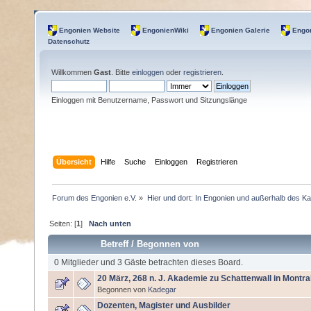
Engonien Website
EngonienWiki
Engonien Galerie
Engon
Datenschutz
Willkommen
Gast
. Bitte
einloggen
oder
registrieren
.
Einloggen mit Benutzername, Passwort und Sitzungslänge
Übersicht
Hilfe
Suche
Einloggen
Registrieren
Forum des Engonien e.V.
»
Hier und dort: In Engonien und außerhalb des Ka
Seiten: [
1
]
Nach unten
Betreff
/
Begonnen von
0 Mitglieder und 3 Gäste betrachten dieses Board.
20 März, 268 n. J. Akademie zu Schattenwall in Montra
Begonnen von
Kadegar
Dozenten, Magister und Ausbilder