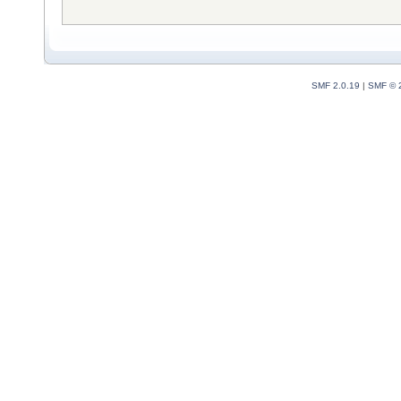
SMF 2.0.19
|
SMF © 